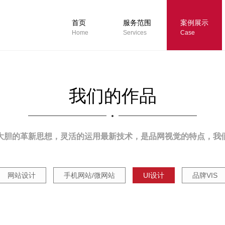
首页
服务范围
案例展示
Home
Services
Case
我们的作品
大胆的革新思想，灵活的运用最新技术，是品网视觉的特点，我
网站设计
手机网站/微网站
UI设计
品牌VIS